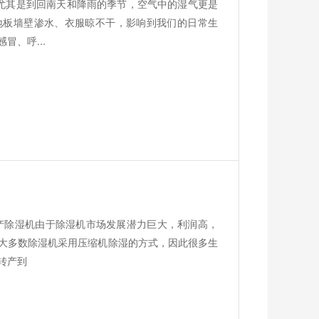
多雨，尤其是到回南天和降雨的季节，空气中的湿气更是
地板墙壁渗水、衣服晾不干，影响到我们的日常生
、呼...
转产除湿机由于除湿机市场发展潜力巨大，利润高，
大多数除湿机采用压缩机除湿的方式，因此很多生
转产到