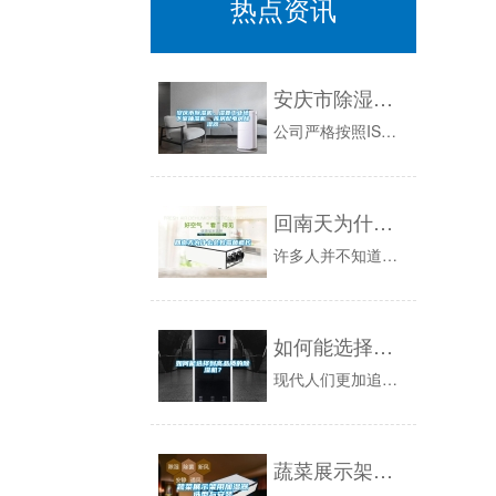
热点资讯
安庆市除湿机，湿菱工业地下室抽湿机 库房配电房除湿器
公司严格按照ISO质量管理体系和相关的行业标准，采用可靠的部件，同时建有一个工况实验室，为产品的研发、检测奠定了基础。确保了每台出厂设备的稳...
回南天为什么会致霉菌疯长
许多人并不知道，霉菌是因为空气的湿度过高而致使的。科学研究标明，当居家环境的温度在25℃~30℃之间，相对湿度超越60%RH时，空气中的氧气...
如何能选择到高品质的除湿机？
现代人们更加追求生活品质，所以如果室内空气比较潮湿的话，大家都会选择购入一款除湿机来让空气变得干燥一些，但是市面上的除湿机种类和品牌这么多，...
蔬菜展示架用加湿器选型与安装