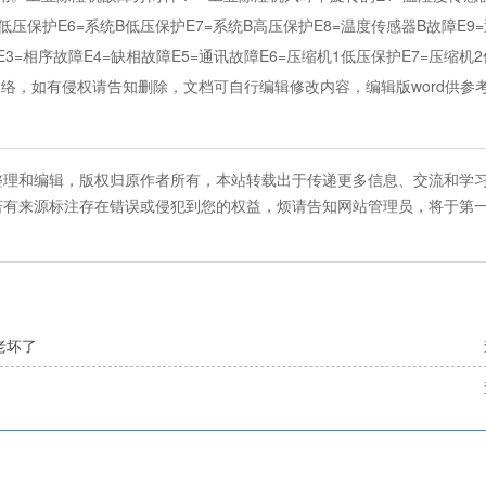
低压保护E6=系统B低压保护E7=系统B高压保护E8=温度传感器B故障E9
=相序故障E4=缺相故障E5=通讯故障E6=压缩机1低压保护E7=压缩机2
网络，如有侵权请告知删除，文档可自行编辑修改内容，编辑版word供参
整理和编辑，版权归原作者所有，本站转载出于传递更多信息、交流和学
若有来源标注存在错误或侵犯到您的权益，烦请告知网站管理员，将于第
老坏了