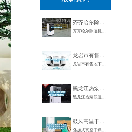
齐齐哈尔除湿机
齐齐哈尔除湿机◆家用除湿机◆齐齐哈尔工业除湿机◆加湿器性能优越质量保证【奥湿除湿机构造及除湿原理】：除湿机由压缩机。热交换器。风扇。盛水器。...
龙岩市有售地下室除湿机、品质保证
龙岩市有售地下室除湿机、品质保证独立除湿模式的空调器或者除湿器。1.除湿机选湿达【湿达除湿机】包您满意！！2．按使用场合对于人居环境，选用空...
黑龙江热泵低温除湿机有用吗
黑龙江热泵低温除湿机有用吗WadKvh0首先,经过处理的干燥空气会被排出机器外？除湿机在进行除湿的时候。之后通过热交换器将空气中的水凝结成水...
鼓风高温干燥箱电热烘箱除湿干燥热风烘箱立式烘干机苏州纳冠
叠加式真空干燥箱又名(真空烘箱)专为胶水、硅胶等物品脱泡、化妆品侧漏及干燥热敏性、易分解和易氧化物质而设计，能够向内部充入惰性气体，特别是一...