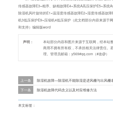
传感器故障E3=相序、缺相故障E4=系统A高压保护E5=系统A
除湿机风叶旋转的E1=温湿度传感器故障E2=湿度传感器故障E3
机3低压保护E9=压缩机4低压保护（此文档部分内容来源于
和支持）编辑版word
声明：
本站部分内容和图片来源于互联网，经本站
商用不拥有所有权，不承担相关法律责任。
理。管理员邮箱：y569#qq.com（#改@）
上一条
除湿机故障—除湿机不能除湿是进风栅与出风栅
下一条
除湿机故障代码含义以及对应维修方法
本文标签：