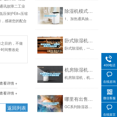
=通讯故障二工业
除湿机模式怎么用
低压保护E8=压缩
1、加热通风抽湿：加热通风抽湿是通过加热空气的办法，使其相对湿度Φ值降低，应用这种方法抽湿投资少，运行费用低，但只能降低相对湿度，而不能降低...
考，感谢您的配合
卧式除湿机，一种卧式除湿干燥机设备
习之目的，不做
卧式除湿机，一种卧式除湿干燥机新闻资讯：卧式除湿机的优点：除湿面积大、低能耗、美观轻巧，可以放置地上直接使用，或悬挂于墙体，可以吊顶安装几乎...
一时间整改处
400电话
机房除湿机DH-8480D 数据中心专用除湿机
机房除湿机，机组采用碳钢金属框架结构，不锈钢接水盘，可根据要求做50度耐高温工艺设计，设计工艺满足数据机房使用规范要求，机型结构简约大方，机...
在线咨询
查看详情 +
查看详情 +
哪里有出售好的GC系列除湿器｜配电箱除湿仪
微信客服
GC系列除湿器就选共创科技专注技术创新与用户需求的有机结合，共创科技重视技术创新的力量，积极收集用户不同需求。公司以GC系列除湿器为主导产品...
返回列表
在线留言